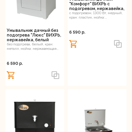
"Комфорт" ВИХРЬ с
подогревом, нержавейка,
медь
с подогревом, 1300 Вт, медный,
кран: пластик, мойка:
нержавеющая сталь, 14 л, 12 кг
Умывальник дачный без
6 590 p.
подогрева "Люкс" ВИХРЬ,
нержавейка, белый
без подогрева, белый, кран:
металл, мойка: нержавеющая
сталь, 20 л, 12 кг
6 590 p.