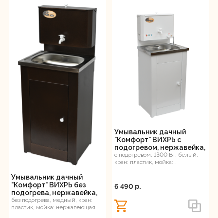
Умывальник дачный
"Комфорт" ВИХРЬ с
подогревом, нержавейка,
белый
с подогревом, 1300 Вт, белый,
кран: пластик, мойка:
нержавеющая сталь, 14 л, 12 кг
Умывальник дачный
"Комфорт" ВИХРЬ без
6 490 p.
подогрева, нержавейка,
медь
без подогрева, медный, кран:
пластик, мойка: нержавеющая
сталь, 16 л, 12 кг