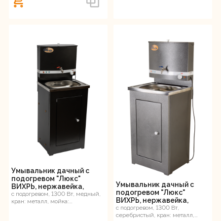
Умывальник дачный с
подогревом "Люкс"
Умывальник дачный с
ВИХРЬ, нержавейка,
подогревом "Люкс"
медный
с подогревом, 1300 Вт, медный,
ВИХРЬ, нержавейка,
кран: металл, мойка:
серебристый
с подогревом, 1300 Вт,
нержавеющая сталь, 17 л, 12 кг
серебристый, кран: металл,