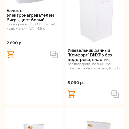
Цвет
Регистрация
Бачок с
электронагревателем
Вихрь, цвет белый
Объем бака, л
с подогревом, 1300 Вт, белый,
кран: металл, 17 л, 4,5 кг
2 890 p.
Умывальник дачный
"Комфорт" ВИХРЬ без
подогрева, пластик,
белый
без подогрева, белый, кран:
пластик, мойка: пластик, 16 л, 12
кг
5 090 p.