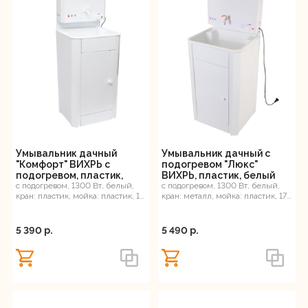
Умывальник дачный
Умывальник дачный с
"Комфорт" ВИХРЬ с
подогревом "Люкс"
подогревом, пластик,
ВИХРЬ, пластик, белый
белый
с подогревом, 1300 Вт, белый,
с подогревом, 1300 Вт, белый,
кран: пластик, мойка: пластик, 14
кран: металл, мойка: пластик, 17
л, 12 кг
л, 12 кг
5 390 p.
5 490 p.