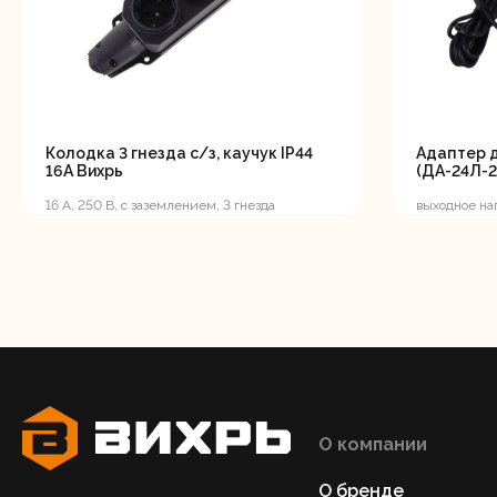
Аккуму
шуру
Колодка 3 гнезда с/з, каучук IP44
Адаптер д
16А Вихрь
(ДА-24Л-2
16 А, 250 В, с заземлением, 3 гнезда
выходное н
Комплек
электрои
Свернуть
СВЕРНУТЬ
О компании
Отб
О бренде