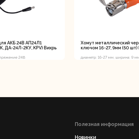
ляторные
Гайковерты
Граверы
поверты
ля АКБ 24В АП24Л1
Хомут металлический чер
К, ДА-24Л-2КУ, KPV) Вихрь
ключом 16-27, 9мм (50 шт)
апряжение 24В
диаметр: 16-27 мм, ширина: 9 м
тующие для
Краскопульты
Лобзики
Р
нструмента
Полезная информация
ойные
Отрезные пилы
Перфоратор
Новинки