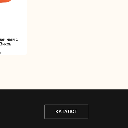
Дисковые пилы
Дрели
Забыли пароль?
вячный с
 Вихрь
м
Миксеры
Многофункциональные
егистрация
инструменты
(реноваторы)
КАТАЛОГ
ы
Рейсмусовые
Сабельные пилы