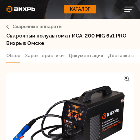
КАТАЛОГ
КАТАЛОГ
0
Свернуть
ВАШ ЗАКАЗ
ВХОД
Корзина
Сварочные аппараты
Вход
Регистрация
Ваша корзина пуста.
ЭЛЕКТРОИНСТРУМЕНТЫ
Сварочный полуавтомат ИСА-200 MIG 6в1 PRO
Вихрь в Омске
О бренде
ИНСТРУМЕНТ
Обзор
Характеристики
Документация
Доставка и о
Блог
Доставка и оплата
НАСОСЫ
Сервис
Контакты
СЕЛЬХОЗТЕХНИКА
Забыли пароль?
ОБОРУДОВАНИЕ