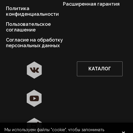
Расширенная гарантия
Политика
конфиденциальности
Пользовательское
соглашение
Согласие на обработку
персональных данных
КАТАЛОГ
✖
Омск ваш город?
Да
Выбрать другой город
×
Мы используем файлы "cookie", чтобы запоминать
8 800 500 40 40
Омск